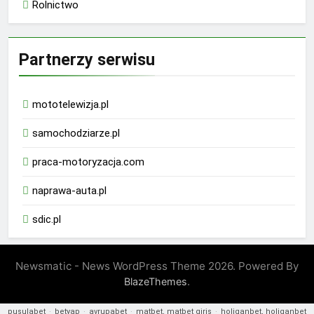
Rolnictwo
Partnerzy serwisu
mototelewizja.pl
samochodziarze.pl
praca-motoryzacja.com
naprawa-auta.pl
sdic.pl
Newsmatic - News WordPress Theme 2026. Powered By
.
BlazeThemes
pusulabet
·
betyap
·
avrupabet
·
matbet, matbet giriş
·
holiganbet, holiganbet