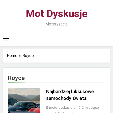
Skip
to
Mot Dyskusje
content
Motoryzacja
Home
Royce
Royce
Najbardziej luksusowe
samochody świata
moto-dyskusje.pl
2 miesiące