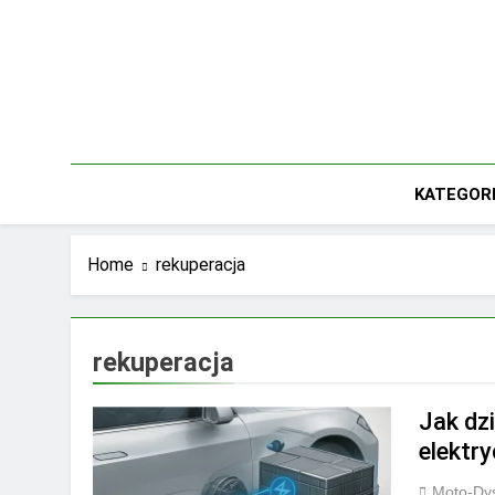
Skip
to
content
KATEGOR
Home
rekuperacja
rekuperacja
Jak dz
elektr
Moto-Dys