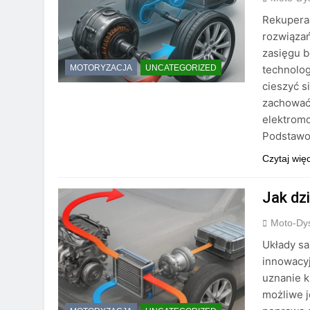
Rekuperac
rozwiąza
zasięgu b
technolo
MOTORYZACJA
UNCATEGORIZED
cieszyć s
zachować
elektromo
Podstawo
Czytaj wię
Jak dz
Moto-Dys
Układy s
innowacy
uznanie k
możliwe j