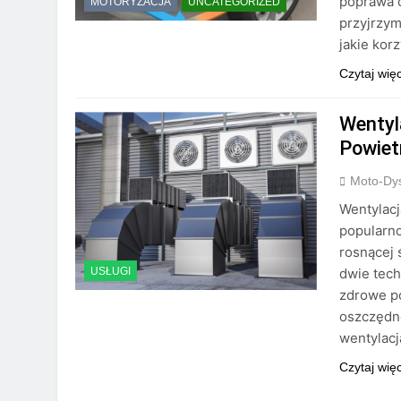
poprawa o
MOTORYZACJA
UNCATEGORIZED
przyjrzym
jakie kor
Czytaj wię
Wentyl
Powiet
Moto-Dys
Wentylacj
popularno
rosnącej 
dwie tech
USŁUGI
zdrowe p
oszczędno
wentylacj
Czytaj wię