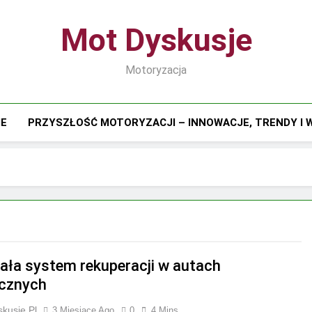
Mot Dyskusje
Motoryzacja
IE
PRZYSZŁOŚĆ MOTORYZACJI – INNOWACJE, TRENDY I
iała system rekuperacji w autach
ycznych
kusje.pl
3 Miesiące Ago
0
4 Mins