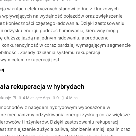
ja w autach elektrycznych stanowi jedno z kluczowych
ń wpływających na wydajność pojazdów oraz zwiększenie
ez konieczności częstego ładowania. Dzięki zastosowaniu
gii odzysku energii podczas hamowania, kierowcy mogą
ię dłuższą jazdą na jednym ładowaniu, a producenci –
 konkurencyjność w coraz bardziej wymagającym segmencie
bilności. Zasady działania systemu rekuperacji
wym celem rekuperacji jest…
cej
iała rekuperacja w hybrydach
kusje.pl
4 Miesiące Ago
0
4 Mins
amochodów z napędem hybrydowym wyposażone w
jne mechanizmy odzyskiwania energii zyskują coraz większe
ierowców i inżynierów. Dzięki zastosowaniu rekuperacji
est zmniejszenie zużycia paliwa, obniżenie emisji spalin oraz