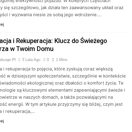
gólnej efektywności pojazdu. W kolejnych częściach
y się szczegółowo, jak działa ten zaawansowany układ oraz
zyści i wyzwania niesie ze sobą jego wdrożenie….
cej
acja i Rekuperacja: Klucz do Świeżego
rza w Twoim Domu
kusje.pl
3 Lata Ago
0
1 Mins
a i rekuperacja to pojęcia, które zyskują coraz większą
ść w dzisiejszym społeczeństwie, szczególnie w kontekście
świadomości ekologicznej oraz dbałości o komfort życia. Te
nologie są kluczowymi elementami zapewniającymi świeże i
owietrze w naszych domach, a także pozwalającymi na
ść energii. W tym artykule przyjrzymy się bliżej, czym jest
a i rekuperacja,…
cej