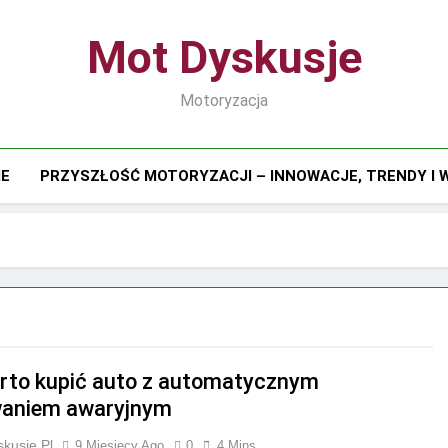
Mot Dyskusje
Motoryzacja
IE
PRZYSZŁOŚĆ MOTORYZACJI – INNOWACJE, TRENDY I
rto kupić auto z automatycznym
aniem awaryjnym
kusje.pl
9 Miesięcy Ago
0
4 Mins