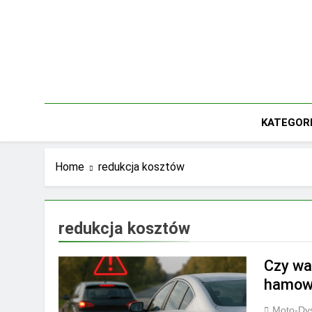
Skip
to
content
KATEGOR
Home
redukcja kosztów
redukcja kosztów
Czy wa
hamow
Moto-Dys