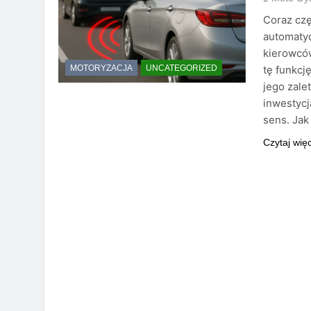
Coraz czę
automaty
kierowcó
tę funkcj
MOTORYZACJA
UNCATEGORIZED
jego zale
inwestyc
sens. Jak
Czytaj wię