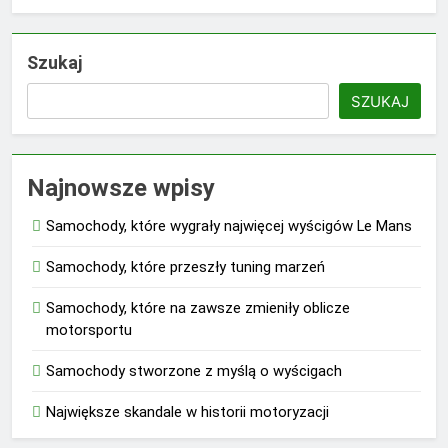
Szukaj
SZUKAJ
Najnowsze wpisy
Samochody, które wygrały najwięcej wyścigów Le Mans
Samochody, które przeszły tuning marzeń
Samochody, które na zawsze zmieniły oblicze
motorsportu
Samochody stworzone z myślą o wyścigach
Największe skandale w historii motoryzacji