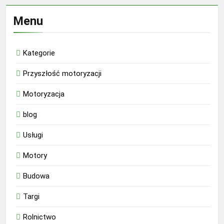
Menu
Kategorie
Przyszłość motoryzacji
Motoryzacja
blog
Usługi
Motory
Budowa
Targi
Rolnictwo