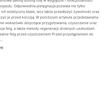
miniowe pełnią istotną rolę w wyglądzie i funkcjonalności
ojazdu. Odpowiednia pielęgnacja pozwala nie tylko
ich estetyczny blask, lecz także przedłużyć żywotność oraz
zyć je przed korozją. W poniższym artykule przedstawiamy
ne wskazówki dotyczące przygotowania, czyszczenie oraz
ja felg, a także metody regeneracji drobnych uszkodzeń.
wanie felg przed czyszczeniem Przed przystąpieniem do
j…
cej