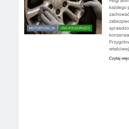
Felgi alu
każdego p
zachować 
zabezpiec
sprawdzo
MOTORYZACJA
UNCATEGORIZED
konserwac
Przygoto
właściwe
Czytaj wię