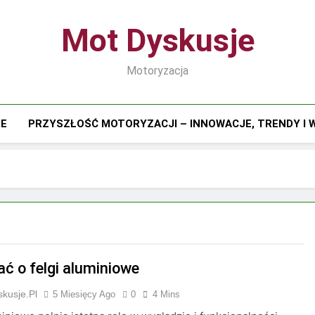
Mot Dyskusje
Motoryzacja
IE
PRZYSZŁOŚĆ MOTORYZACJI – INNOWACJE, TRENDY I
ać o felgi aluminiowe
kusje.pl
5 Miesięcy Ago
0
4 Mins