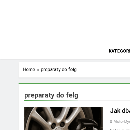
Skip
to
content
KATEGOR
Home
preparaty do felg
preparaty do felg
Jak db
Moto-Dys