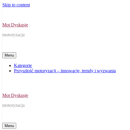
Skip to content
Mot Dyskusje
motoryzacja
Menu
Kategorie
Przyszłość motoryzacji – innowacje, trendy i wyzwania
Mot Dyskusje
motoryzacja
Menu