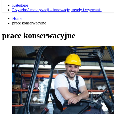
Kategorie
Przyszłość motoryzacji – innowacje, trendy i wyzwania
Home
prace konserwacyjne
prace konserwacyjne