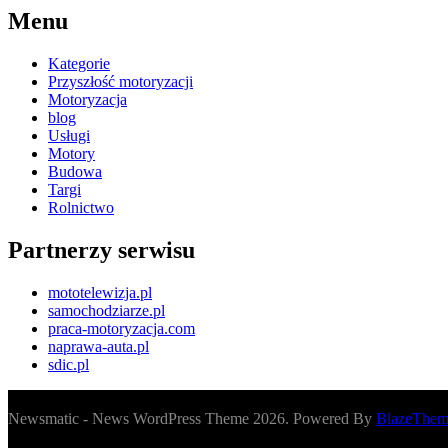
Menu
Kategorie
Przyszłość motoryzacji
Motoryzacja
blog
Usługi
Motory
Budowa
Targi
Rolnictwo
Partnerzy serwisu
mototelewizja.pl
samochodziarze.pl
praca-motoryzacja.com
naprawa-auta.pl
sdic.pl
Newsmatic - News WordPress Theme 2026. Powered By
BlazeThem