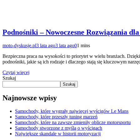
Podnośniki – Nowoczesne Rozwiązania dla
moto-dyskusje.pl
3 lata ago
3 lata ago
0
1 mins
Bezpieczna praca na wysokości to priorytet w wielu branżach. Dzię
podnośniki, jakie są ich rodzaje i dlaczego stają się kluczowym narz
Czytaj więcej
Szukaj
Szukaj
Najnowsze wpisy
Samochody, które wygrały najwięcej wyścigów Le Mans
Samochody, które przeszły tuning marzeń
Samochody, które na zawsze zmieniły oblicze motorsportu
Samochody stworzone z myślą o wyścigach
Największe skandale w historii motoryzacji