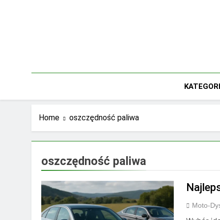
Skip
to
content
KATEGOR
Home
oszczędność paliwa
oszczędność paliwa
Najlep
Moto-Dys