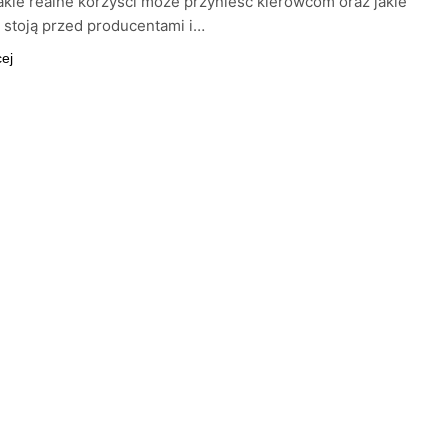
jakie realne korzyści może przynieść kierowcom oraz jakie
stoją przed producentami i…
cej