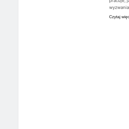
pracuje, 
wyzwania 
Czytaj wię