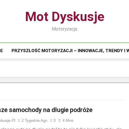
Mot Dyskusje
Motoryzacja
IE
PRZYSZŁOŚĆ MOTORYZACJI – INNOWACJE, TRENDY I
sze samochody na długie podróże
kusje.pl
2 Tygodnie Ago
0
4 Mins