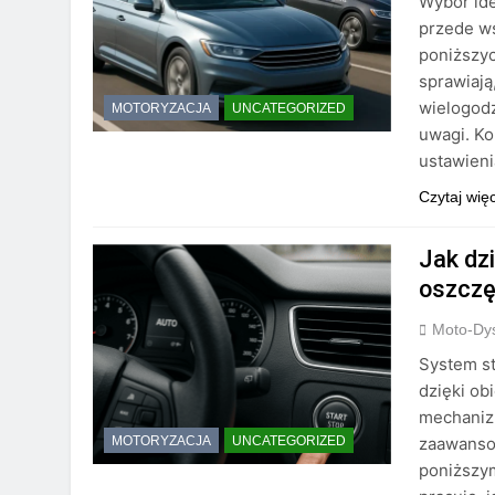
Wybór ide
przede ws
poniższyc
sprawiają
wielogodz
MOTORYZACJA
UNCATEGORIZED
uwagi. Ko
ustawien
Czytaj wię
Jak dz
oszczę
Moto-Dys
System st
dzięki ob
mechanizm
zaawanso
MOTORYZACJA
UNCATEGORIZED
poniższym