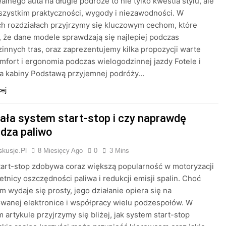
alnego auta na długie podróże to nie tylko kwestia stylu, ale
zystkim praktyczności, wygody i niezawodności. W
h rozdziałach przyjrzymy się kluczowym cechom, które
, że dane modele sprawdzają się najlepiej podczas
innych tras, oraz zaprezentujemy kilka propozycji warte
mfort i ergonomia podczas wielogodzinnej jazdy Fotele i
ia kabiny Podstawą przyjemnej podróży…
cej
iała system start-stop i czy naprawdę
dza paliwo
kusje.pl
8 Miesięcy Ago
0
3 Mins
art-stop zdobywa coraz większą popularność w motoryzacji
ietnicy oszczędności paliwa i redukcji emisji spalin. Choć
 wydaje się prosty, jego działanie opiera się na
wanej elektronice i współpracy wielu podzespołów. W
 artykule przyjrzymy się bliżej, jak system start-stop