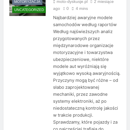
moto-dyskusje.pl
2 miesiące
MOTORYZACJA
ago
0
4 mins
UNCATEGORIZED
Najbardziej awaryjne modele
samochodów według raportów
Według najświeższych analiz
przygotowanych przez
międzynarodowe organizacje
motoryzacyjne i towarzystwa
ubezpieczeniowe, niektóre
modele aut wyróżniają się
wyjątkowo wysoką awaryjnością.
Przyczyny mogą być różne – od
słabo zaprojektowanej
mechaniki, przez zawodne
systemy elektroniki, aż po
niedostateczną kontrolę jakości
w trakcie produkcji.
Sprawdzamy, które pojazdy i za
co najczęściej trafiają do…