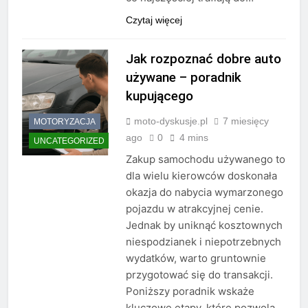
Czytaj więcej
Jak rozpoznać dobre auto
używane – poradnik
kupującego
moto-dyskusje.pl
7 miesięcy
MOTORYZACJA
ago
0
4 mins
UNCATEGORIZED
Zakup samochodu używanego to
dla wielu kierowców doskonała
okazja do nabycia wymarzonego
pojazdu w atrakcyjnej cenie.
Jednak by uniknąć kosztownych
niespodzianek i niepotrzebnych
wydatków, warto gruntownie
przygotować się do transakcji.
Poniższy poradnik wskaże
kluczowe etapy, które pozwolą