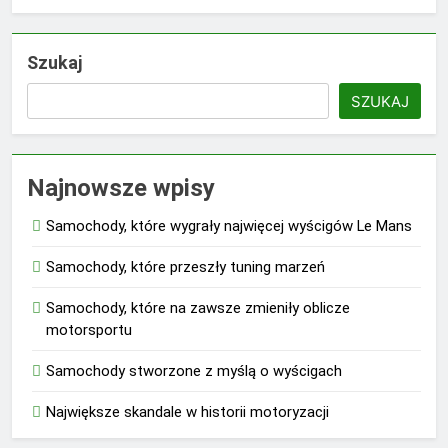
Szukaj
SZUKAJ
Najnowsze wpisy
Samochody, które wygrały najwięcej wyścigów Le Mans
Samochody, które przeszły tuning marzeń
Samochody, które na zawsze zmieniły oblicze
motorsportu
Samochody stworzone z myślą o wyścigach
Największe skandale w historii motoryzacji