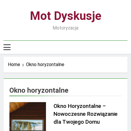
Skip
to
Mot Dyskusje
content
Motoryzacja
Home
Okno horyzontalne
Okno horyzontalne
Okno Horyzontalne –
Nowoczesne Rozwiązanie
dla Twojego Domu