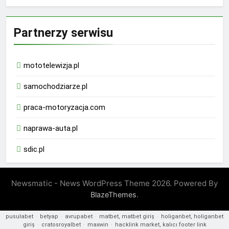
Partnerzy serwisu
mototelewizja.pl
samochodziarze.pl
praca-motoryzacja.com
naprawa-auta.pl
sdic.pl
Newsmatic - News WordPress Theme 2026. Powered By
.
BlazeThemes
pusulabet
·
betyap
·
avrupabet
·
matbet, matbet giriş
·
holiganbet, holiganbet
giriş
·
cratosroyalbet
·
maxwin
·
hacklink market, kalıcı footer link