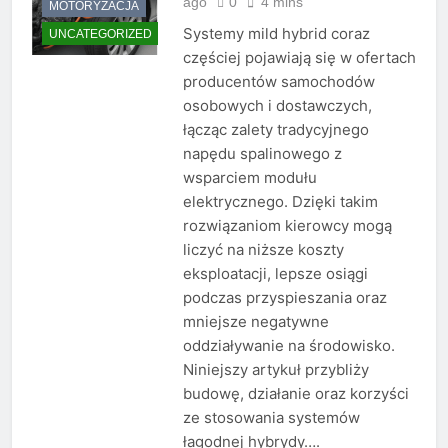
ago
0
4 mins
MOTORYZACJA
Systemy mild hybrid coraz
UNCATEGORIZED
częściej pojawiają się w ofertach
producentów samochodów
osobowych i dostawczych,
łącząc zalety tradycyjnego
napędu spalinowego z
wsparciem modułu
elektrycznego. Dzięki takim
rozwiązaniom kierowcy mogą
liczyć na niższe koszty
eksploatacji, lepsze osiągi
podczas przyspieszania oraz
mniejsze negatywne
oddziaływanie na środowisko.
Niniejszy artykuł przybliży
budowę, działanie oraz korzyści
ze stosowania systemów
łagodnej hybrydy….