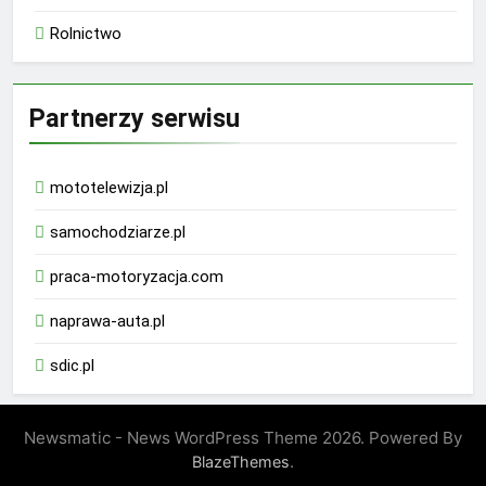
Rolnictwo
Partnerzy serwisu
mototelewizja.pl
samochodziarze.pl
praca-motoryzacja.com
naprawa-auta.pl
sdic.pl
Newsmatic - News WordPress Theme 2026. Powered By
.
BlazeThemes