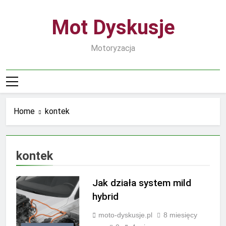
Skip
to
Mot Dyskusje
content
Motoryzacja
Home
kontek
kontek
Jak działa system mild
hybrid
moto-dyskusje.pl
8 miesięcy