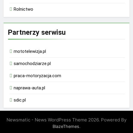
Rolnictwo
Partnerzy serwisu
mototelewizja.pl
samochodziarze.pl
praca-motoryzacja.com
naprawa-auta.pl
sdic.pl
Newsmatic - News WordPress Theme 2026. Powered By
.
BlazeThemes