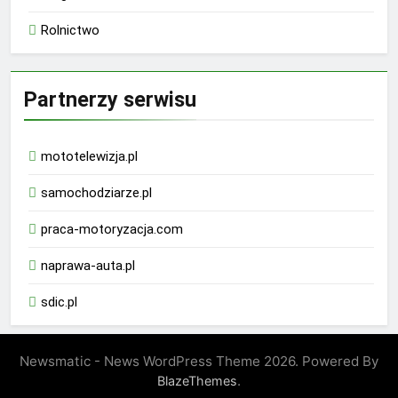
Rolnictwo
Partnerzy serwisu
mototelewizja.pl
samochodziarze.pl
praca-motoryzacja.com
naprawa-auta.pl
sdic.pl
Newsmatic - News WordPress Theme 2026. Powered By
.
BlazeThemes