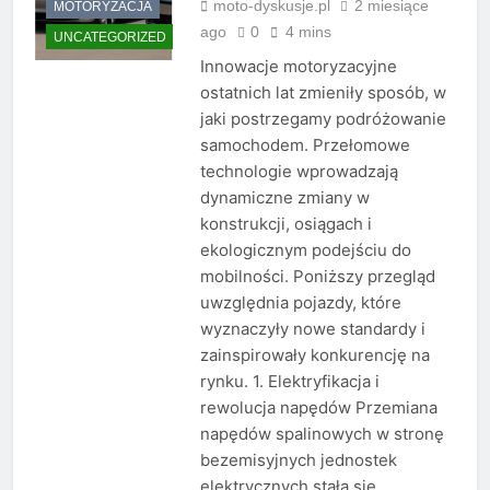
moto-dyskusje.pl
2 miesiące
MOTORYZACJA
ago
0
4 mins
UNCATEGORIZED
Innowacje motoryzacyjne
ostatnich lat zmieniły sposób, w
jaki postrzegamy podróżowanie
samochodem. Przełomowe
technologie wprowadzają
dynamiczne zmiany w
konstrukcji, osiągach i
ekologicznym podejściu do
mobilności. Poniższy przegląd
uwzględnia pojazdy, które
wyznaczyły nowe standardy i
zainspirowały konkurencję na
rynku. 1. Elektryfikacja i
rewolucja napędów Przemiana
napędów spalinowych w stronę
bezemisyjnych jednostek
elektrycznych stała się