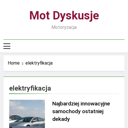
Skip
to
Mot Dyskusje
content
Motoryzacja
Home
elektryfikacja
elektryfikacja
Najbardziej innowacyjne
samochody ostatniej
dekady