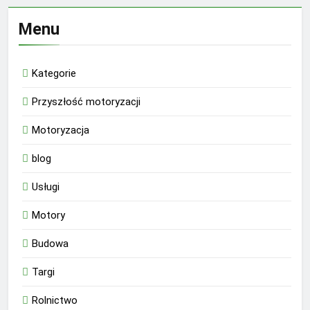
Menu
Kategorie
Przyszłość motoryzacji
Motoryzacja
blog
Usługi
Motory
Budowa
Targi
Rolnictwo