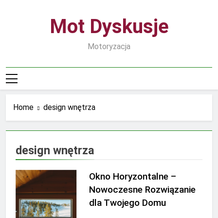
Skip
to
Mot Dyskusje
content
Motoryzacja
Home
design wnętrza
design wnętrza
Okno Horyzontalne –
Nowoczesne Rozwiązanie
dla Twojego Domu