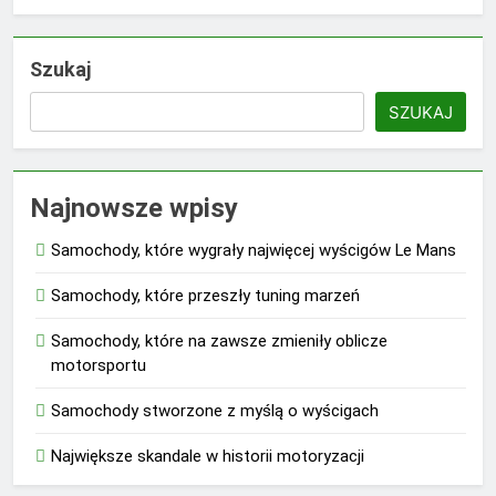
Szukaj
SZUKAJ
Najnowsze wpisy
Samochody, które wygrały najwięcej wyścigów Le Mans
Samochody, które przeszły tuning marzeń
Samochody, które na zawsze zmieniły oblicze
motorsportu
Samochody stworzone z myślą o wyścigach
Największe skandale w historii motoryzacji