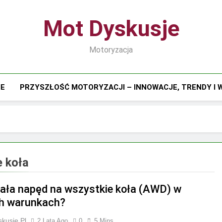
Mot Dyskusje
Motoryzacja
IE
PRZYSZŁOŚĆ MOTORYZACJI – INNOWACJE, TRENDY I
 koła
iała napęd na wszystkie koła (AWD) w
h warunkach?
kusje.pl
2 Lata Ago
0
5 Mins