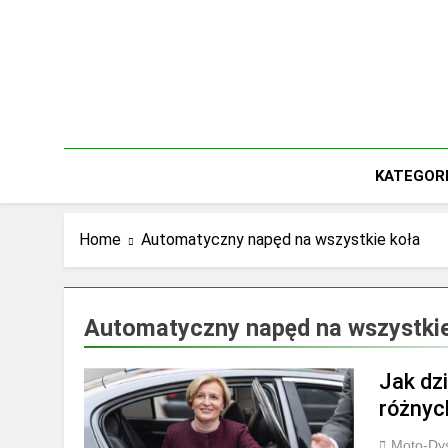
Skip
to
content
KATEGOR
Home
Automatyczny napęd na wszystkie koła
Automatyczny napęd na wszystkie
Jak dz
różnyc
Moto-Dys