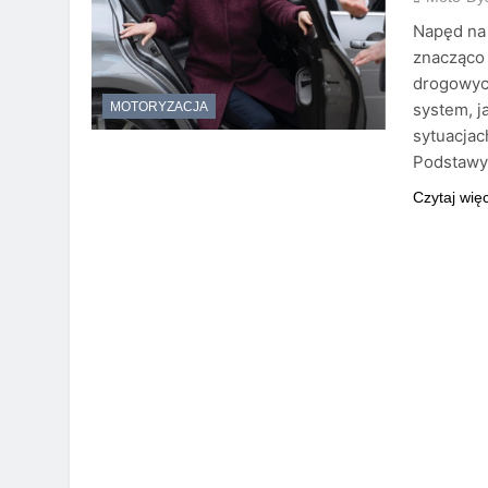
Napęd na 
znacząco 
drogowych
system, j
MOTORYZACJA
sytuacjac
Podstawy
Czytaj wię