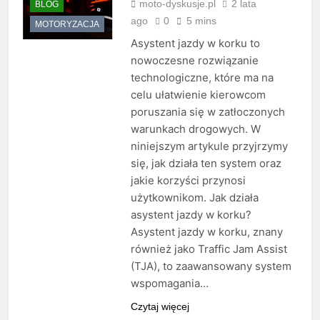
moto-dyskusje.pl
2 lata
BLOG
ago
0
5 mins
MOTORYZACJA
Asystent jazdy w korku to
nowoczesne rozwiązanie
technologiczne, które ma na
celu ułatwienie kierowcom
poruszania się w zatłoczonych
warunkach drogowych. W
niniejszym artykule przyjrzymy
się, jak działa ten system oraz
jakie korzyści przynosi
użytkownikom. Jak działa
asystent jazdy w korku?
Asystent jazdy w korku, znany
również jako Traffic Jam Assist
(TJA), to zaawansowany system
wspomagania…
Czytaj więcej