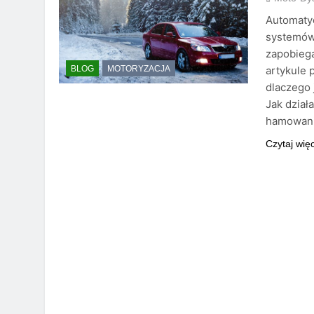
Automaty
systemów
zapobiega
artykule 
BLOG
MOTORYZACJA
dlaczego 
Jak dzia
hamowanie
Czytaj wię