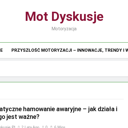
Mot Dyskusje
Motoryzacja
IE
PRZYSZŁOŚĆ MOTORYZACJI – INNOWACJE, TRENDY I
tyczne hamowanie awaryjne – jak działa i
go jest ważne?
kusje.pl
2 Lata Ago
0
6 Mins