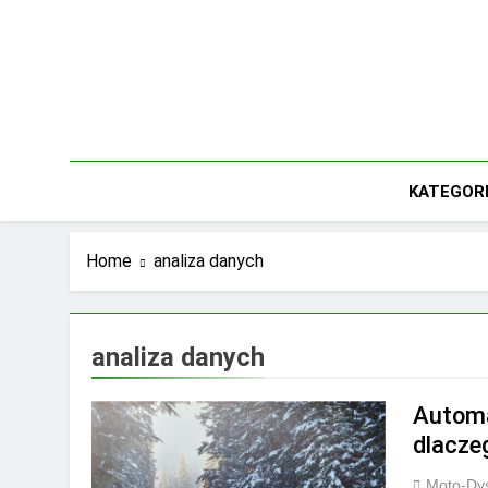
Skip
to
content
KATEGOR
Home
analiza danych
analiza danych
Automa
dlacze
Moto-Dys