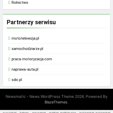
Rolnictwo
Partnerzy serwisu
mototelewizja.pl
samochodziarze.pl
praca-motoryzacja.com
naprawa-auta.pl
sdic.pl
Newsmatic - News WordPress Theme 2026. Powered By
.
BlazeThemes
pusulabet
·
betyap
·
avrupabet
·
matbet, matbet giriş
·
holiganbet, holiganbet